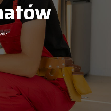
hatów
wie