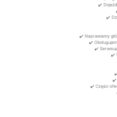
✔️ Dojeż
✔️ Dz
✔️ Naprawiamy głów
✔️ Obsługujem
✔️ Serwisu
✔️
✔
✔️
✔️ Części of