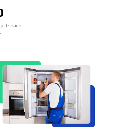
D
 godzinach
.