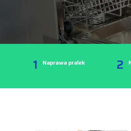
1
2
Naprawa pralek