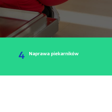
4
Naprawa piekarników