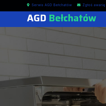
Serwis AGD Bełchatów
Zgłoś awarię
AGD
Bełchatów