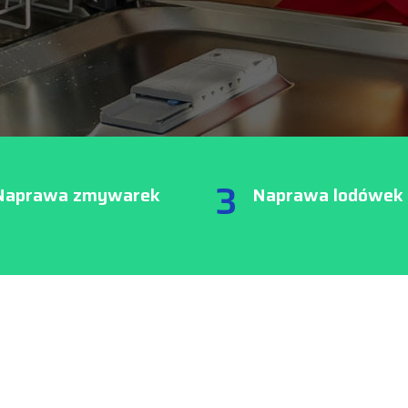
3
Naprawa zmywarek
Naprawa lodówek