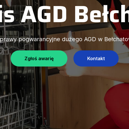
is AGD Bełc
prawy pogwarancyjne dużego AGD w Bełchato
Zgłoś awarię
Kontakt