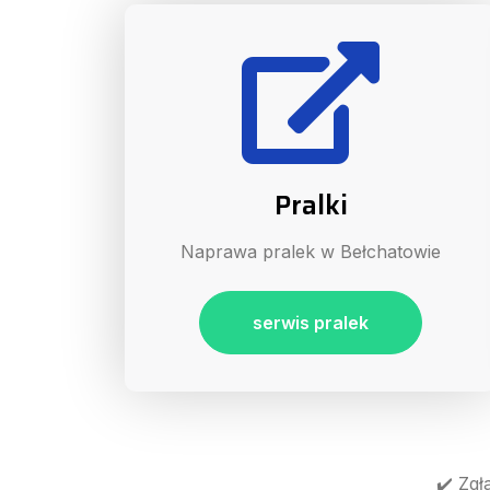
Pralki
Naprawa pralek w Bełchatowie
serwis pralek
✔️ Zgł