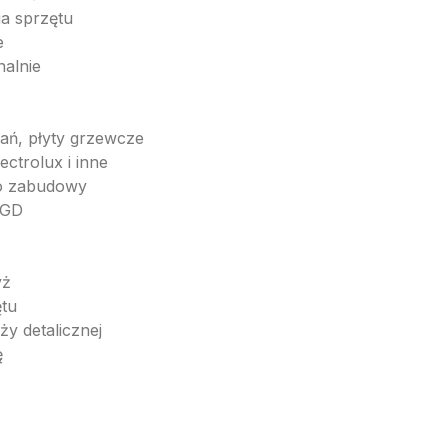
a sprzętu
e
nalnie
rań, płyty grzewcze
ctrolux i inne
do zabudowy
AGD
yż
ętu
y detalicznej
ę