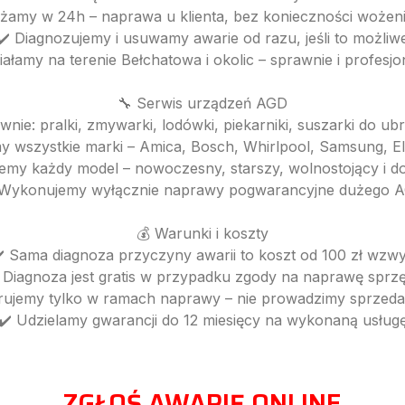
dżamy w 24h – naprawa u klienta, bez konieczności wożeni
✔️ Diagnozujemy i usuwamy awarie od razu, jeśli to możliw
iałamy na terenie Bełchatowa i okolic – sprawnie i profesjo
🔧 Serwis urządzeń AGD
nie: pralki, zmywarki, lodówki, piekarniki, suszarki do ub
y wszystkie marki – Amica, Bosch, Whirlpool, Samsung, Ele
jemy każdy model – nowoczesny, starszy, wolnostojący i 
 Wykonujemy wyłącznie naprawy pogwarancyjne dużego 
💰 Warunki i koszty
️ Sama diagnoza przyczyny awarii to koszt od 100 zł wzw
 Diagnoza jest gratis w przypadku zgody na naprawę sprz
erujemy tylko w ramach naprawy – nie prowadzimy sprzedaż
✔️ Udzielamy gwarancji do 12 miesięcy na wykonaną usług
ZGŁOŚ AWARIĘ ONLINE