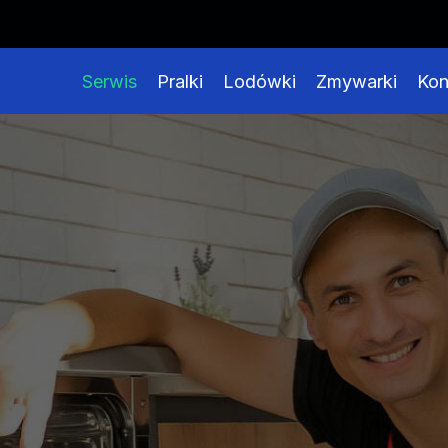
Pogwarancyjne naprawy dużego sprzę
Serwis
Pralki
Lodówki
Zmywarki
Kon