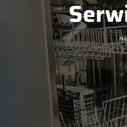
Serw
Na