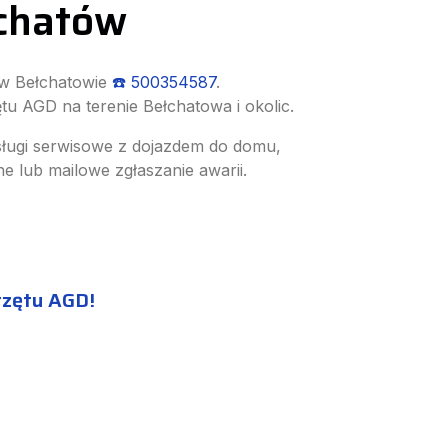
chatów
 w Bełchatowie
☎️ 500354587
.
 AGD na terenie Bełchatowa i okolic.
sługi serwisowe z dojazdem do domu,
ne lub mailowe zgłaszanie awarii.
rzętu AGD!