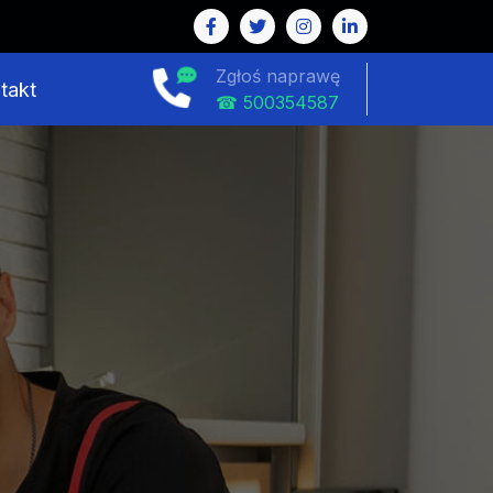
tu AGD w Bełchatowie
Zgłoś naprawę
takt
☎ 500354587